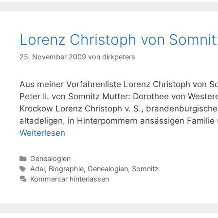
Lorenz Christoph von Somnit
25. November 2009
von
dirkpeters
Aus meiner Vorfahrenliste Lorenz Christoph von S
Peter II. von Somnitz Mutter: Dorothee von Weste
Krockow Lorenz Christoph v. S., brandenburgische
altadeligen, in Hinterpommern ansässigen Famili
Weiterlesen
Kategorien
Genealogien
Schlagwörter
Adel
,
Biographie
,
Genealogien
,
Somnitz
Kommentar hinterlassen