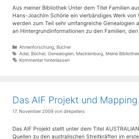
Aus meiner Bibliothek Unter dem Titel Familien a
Hans-Joachim Schörle ein vierbändiges Werk von W
werden zum Teil sehr umfangreiche Genealogien a
an Hintergrundinformationen zu den Familien, de
Kategorien
Ahnenforschung
,
Bücher
Schlagwörter
Adel
,
Bücher
,
Genealogien
,
Mecklenburg
,
Meine Bibliothe
Kommentar hinterlassen
Das AIF Projekt und Mapping
17. November 2009
von
dirkpeters
Das AIF Projekt stellt unter dem Titel AUSTRAL
Quellen zu den australischen Streitkräften im erste