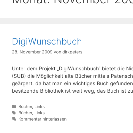
DigiWunschbuch
28. November 2009
von
dirkpeters
Unter dem Projekt „DigiWunschbuch“ bietet die Ni
(SUB) die Möglichkeit alte Bücher mittels Patenscha
geärgert, da hat man ein wichtiges Buch gefunde
besitzende Bibliothek ist weit weg, das Buch ist z
Kategorien
Bücher
,
Links
Schlagwörter
Bücher
,
Links
Kommentar hinterlassen