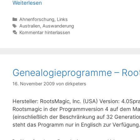
Weiterlesen
Kategorien
Ahnenforschung
,
Links
Schlagwörter
Australien
,
Auswanderung
Kommentar hinterlassen
Genealogieprogramme – Roo
16. November 2009
von
dirkpeters
Hersteller: RootsMagic, Inc. (USA) Version: 4.0Spr
Rootsmagic in der Programmversion 4 auf dem Mar
(einschließlich der Beschränkung auf 32 Generati
steht das Programm nur in Englisch zur Verfügun