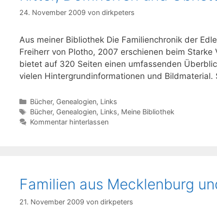
24. November 2009
von
dirkpeters
Aus meiner Bibliothek Die Familienchronik der Edl
Freiherr von Plotho, 2007 erschienen beim Starke Ve
bietet auf 320 Seiten einen umfassenden Überblick
vielen Hintergrundinformationen und Bildmaterial. 
Kategorien
Bücher
,
Genealogien
,
Links
Schlagwörter
Bücher
,
Genealogien
,
Links
,
Meine Bibliothek
Kommentar hinterlassen
Familien aus Mecklenburg u
21. November 2009
von
dirkpeters