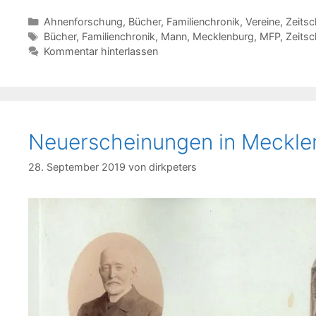
Kategorien
Ahnenforschung
,
Bücher
,
Familienchronik
,
Vereine
,
Zeitsc
Schlagwörter
Bücher
,
Familienchronik
,
Mann
,
Mecklenburg
,
MFP
,
Zeitsc
Kommentar hinterlassen
Neuerscheinungen in Meckle
28. September 2019
von
dirkpeters