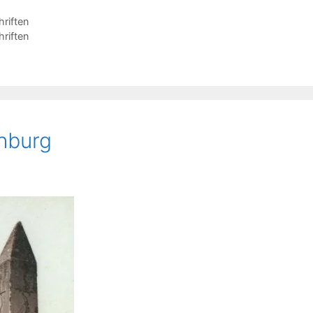
hriften
hriften
nburg