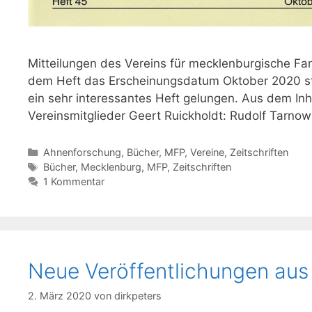
Mitteilungen des Vereins für mecklenburgische Fa
dem Heft das Erscheinungsdatum Oktober 2020 ste
ein sehr interessantes Heft gelungen. Aus dem Inha
Vereinsmitglieder Geert Ruickholdt: Rudolf Tarno
Kategorien
Ahnenforschung
,
Bücher
,
MFP
,
Vereine
,
Zeitschriften
Schlagwörter
Bücher
,
Mecklenburg
,
MFP
,
Zeitschriften
1 Kommentar
Neue Veröffentlichungen au
2. März 2020
von
dirkpeters