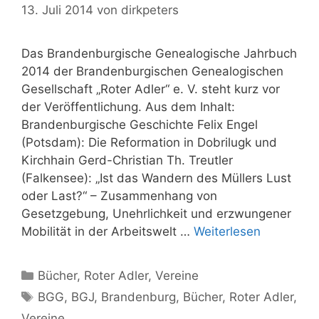
13. Juli 2014
von
dirkpeters
Das Brandenburgische Genealogische Jahrbuch
2014 der Brandenburgischen Genealogischen
Gesellschaft „Roter Adler“ e. V. steht kurz vor
der Veröffentlichung. Aus dem Inhalt:
Brandenburgische Geschichte Felix Engel
(Potsdam): Die Reformation in Dobrilugk und
Kirchhain Gerd-Christian Th. Treutler
(Falkensee): „Ist das Wandern des Müllers Lust
oder Last?“ – Zusammenhang von
Gesetzgebung, Unehrlichkeit und erzwungener
Mobilität in der Arbeitswelt …
Weiterlesen
Kategorien
Bücher
,
Roter Adler
,
Vereine
Schlagwörter
BGG
,
BGJ
,
Brandenburg
,
Bücher
,
Roter Adler
,
Vereine