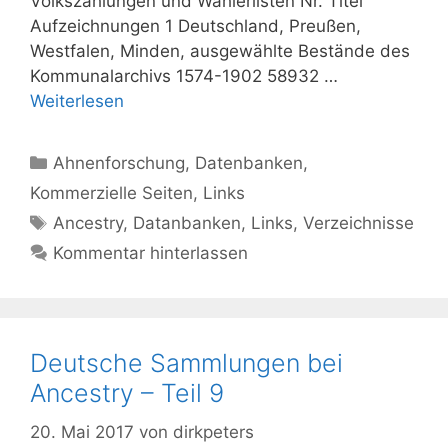
Volkszählungen und Wählerlisten Nr. Titel
Aufzeichnungen 1 Deutschland, Preußen,
Westfalen, Minden, ausgewählte Bestände des
Kommunalarchivs 1574-1902 58932 …
Weiterlesen
Kategorien
Ahnenforschung
,
Datenbanken
,
Kommerzielle Seiten
,
Links
Schlagwörter
Ancestry
,
Datanbanken
,
Links
,
Verzeichnisse
Kommentar hinterlassen
Deutsche Sammlungen bei
Ancestry – Teil 9
20. Mai 2017
von
dirkpeters