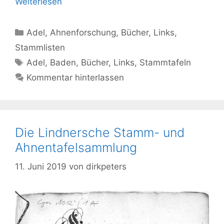
Weiterlesen
Kategorien
Adel
,
Ahnenforschung
,
Bücher
,
Links
,
Stammlisten
Schlagwörter
Adel
,
Baden
,
Bücher
,
Links
,
Stammtafeln
Kommentar hinterlassen
Die Lindnersche Stamm- und
Ahnentafelsammlung
11. Juni 2019
von
dirkpeters