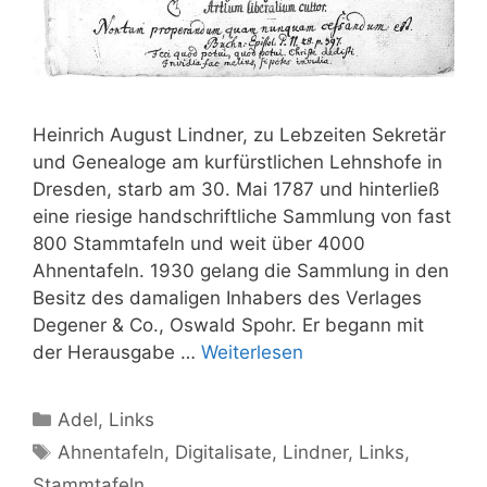
Heinrich August Lindner, zu Lebzeiten Sekretär
und Genealoge am kurfürstlichen Lehnshofe in
Dresden, starb am 30. Mai 1787 und hinterließ
eine riesige handschriftliche Sammlung von fast
800 Stammtafeln und weit über 4000
Ahnentafeln. 1930 gelang die Sammlung in den
Besitz des damaligen Inhabers des Verlages
Degener & Co., Oswald Spohr. Er begann mit
der Herausgabe …
Weiterlesen
Kategorien
Adel
,
Links
Schlagwörter
Ahnentafeln
,
Digitalisate
,
Lindner
,
Links
,
Stammtafeln