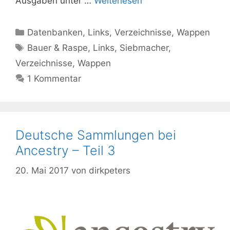
Ausgaben unter …
Weiterlesen
Kategorien
Datenbanken
,
Links
,
Verzeichnisse
,
Wappen
Schlagwörter
Bauer & Raspe
,
Links
,
Siebmacher
,
Verzeichnisse
,
Wappen
1 Kommentar
Deutsche Sammlungen bei
Ancestry – Teil 3
20. Mai 2017
von
dirkpeters