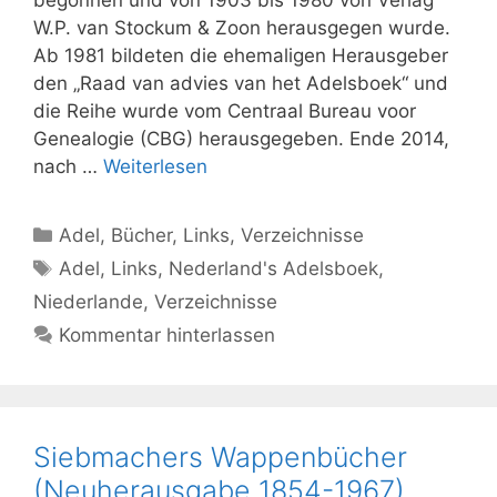
begonnen und von 1903 bis 1980 von Verlag
W.P. van Stockum & Zoon herausgegen wurde.
Ab 1981 bildeten die ehemaligen Herausgeber
den „Raad van advies van het Adelsboek“ und
die Reihe wurde vom Centraal Bureau voor
Genealogie (CBG) herausgegeben. Ende 2014,
nach …
Weiterlesen
Kategorien
Adel
,
Bücher
,
Links
,
Verzeichnisse
Schlagwörter
Adel
,
Links
,
Nederland's Adelsboek
,
Niederlande
,
Verzeichnisse
Kommentar hinterlassen
Siebmachers Wappenbücher
(Neuherausgabe 1854-1967)