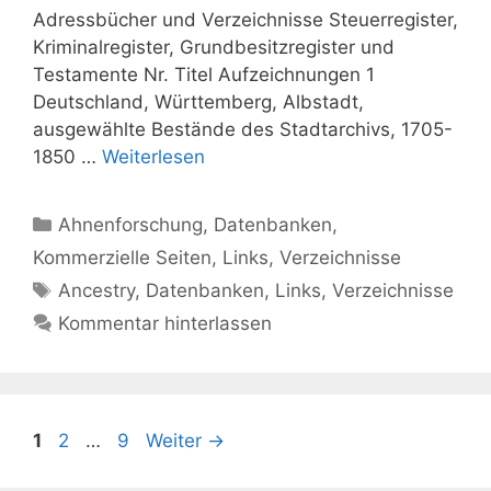
Adressbücher und Verzeichnisse Steuerregister,
Kriminalregister, Grundbesitzregister und
Testamente Nr. Titel Aufzeichnungen 1
Deutschland, Württemberg, Albstadt,
ausgewählte Bestände des Stadtarchivs, 1705-
1850 …
Weiterlesen
Kategorien
Ahnenforschung
,
Datenbanken
,
Kommerzielle Seiten
,
Links
,
Verzeichnisse
Schlagwörter
Ancestry
,
Datenbanken
,
Links
,
Verzeichnisse
Kommentar hinterlassen
Seite
Seite
Seite
1
2
…
9
Weiter
→