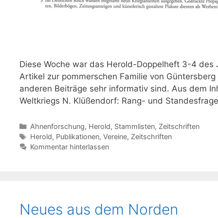
Diese Woche war das Herold-Doppelheft 3-4 des J
Artikel zur pommerschen Familie von Güntersberg v
anderen Beiträge sehr informativ sind. Aus dem I
Weltkriegs N. Klüßendorf: Rang- und Standesfrag
Kategorien
Ahnenforschung
,
Herold
,
Stammlisten
,
Zeitschriften
Schlagwörter
Herold
,
Publikationen
,
Vereine
,
Zeitschriften
Kommentar hinterlassen
Neues aus dem Norden