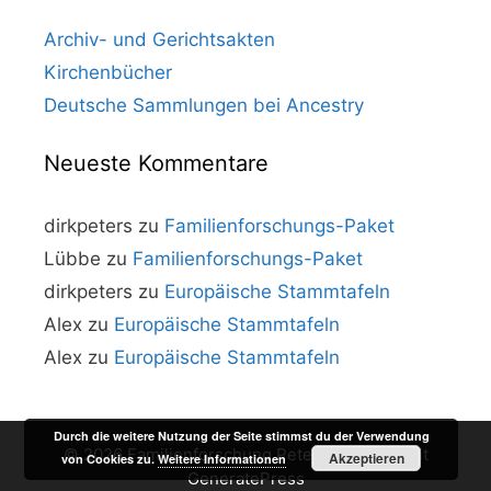
Archiv- und Gerichtsakten
Kirchenbücher
Deutsche Sammlungen bei Ancestry
Neueste Kommentare
dirkpeters
zu
Familienforschungs-Paket
Lübbe
zu
Familienforschungs-Paket
dirkpeters
zu
Europäische Stammtafeln
Alex
zu
Europäische Stammtafeln
Alex
zu
Europäische Stammtafeln
Durch die weitere Nutzung der Seite stimmst du der Verwendung
© 2026 Familienforschung Peters
• Erstellt mit
Akzeptieren
von Cookies zu.
Weitere Informationen
GeneratePress