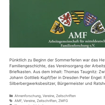
Pünktlich zu Beginn der Sommerferien war das Heft
Familiengeschichte, das Vereinsorgang der Arbeits
Briefkasten. Aus dem Inhalt: Thomas Taugnitz: Z
Johann Gottlieb Kupf(f)er in Dresden Peter Engel:
Silberbergwerksbesitzer, Bürgermeister und Ratshe
Kategorien
Ahnenforschung
,
Vereine
,
Zeitschriften
Schlagwörter
AMF
,
Vereine
,
Zeitschriften
,
ZMFG