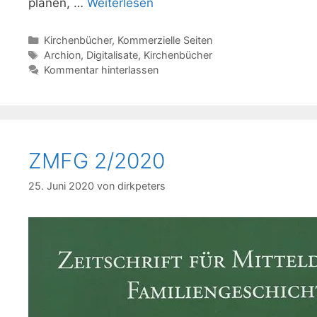
planen, …
Weiterlesen
Kategorien
Kirchenbücher
,
Kommerzielle Seiten
Schlagwörter
Archion
,
Digitalisate
,
Kirchenbücher
Kommentar hinterlassen
ZMFG 2/2020
25. Juni 2020
von
dirkpeters