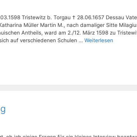
2.03.1598 Tristewitz b. Torgau † 28.06.1657 Dessau Vate
atharina Müller Martin M., nach damaliger Sitte Milagiu
uischen Antheils, ward am 2./12. März 1598 zu Tristewi
sich auf verschiedenen Schulen …
Weiterlesen
og
 ob ich einige Fragen für ein kleines Interview beantw