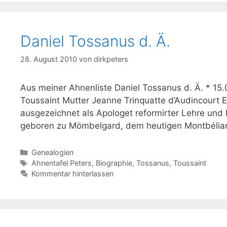
Daniel Tossanus d. Ä.
28. August 2010
von
dirkpeters
Aus meiner Ahnenliste Daniel Tossanus d. Ä. * 15.
Toussaint Mutter Jeanne Trinquatte d’Audincourt Eh
ausgezeichnet als Apologet reformirter Lehre und 
geboren zu Mömbelgard, dem heutigen Montbéliard
Kategorien
Genealogien
Schlagwörter
Ahnentafel Peters
,
Biographie
,
Tossanus
,
Toussaint
Kommentar hinterlassen