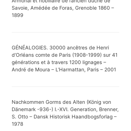
Armorial et nobiliaire de l’ancien duché de
Savoie, Amédée de Foras, Grenoble 1860 –
1899
GÉNÉALOGIES. 30000 ancêtres de Henri
d’Orléans comte de Paris (1908-1999) sur 41
générations et à travers 1200 lignages –
André de Moura – L’Harmattan, Paris – 2001
Nachkommen Gorms des Alten (König von
Dänemark -936-) I.-XVI. Generation, Brenner,
S. Otto – Dansk Historisk Haandbogsforlag –
1978