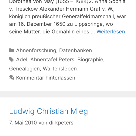
Dorothea von May (1655 – 1684)2. Anna Sophia
v. Tresckow Alexander Hermann Graf v. W.,
königlich preußischer Generalfeldmarschall, war
am 16. December 1650 zu Lippspringe, wo
seine Mutter, die Gemahlin eines …
Weiterlesen
Kategorien
Ahnenforschung
,
Datenbanken
Schlagwörter
Adel
,
Ahnentafel Peters
,
Biographie
,
Genealogien
,
Wartensleben
Kommentar hinterlassen
Ludwig Christian Mieg
7. Mai 2010
von
dirkpeters