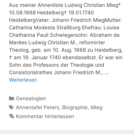
Aus meiner Ahnenliste Ludwig Christian Mieg*
10.08.1668 Heidelberg† 19.01.1740
HeidelbergVater: Johann Friedrich MiegMutter:
Catharina Modesta Straßburg Ehefrau: Louise
Chatharina Pauli Schwiegersohn: Abraham de
Marées Ludwig Christian M., reformirter
Theolog, geb. am 10. Aug. 1668 zu Heidelberg,
† am 19. Januar 1740 ebendaselbst. Er war ein
Sohn des Professors der Theologie und
Consistorialrathes Johann Friedrich M., …
Weiterlesen
Kategorien
Genealogien
Schlagwörter
Ahnentafel Peters
,
Biographie
,
Mieg
Kommentar hinterlassen