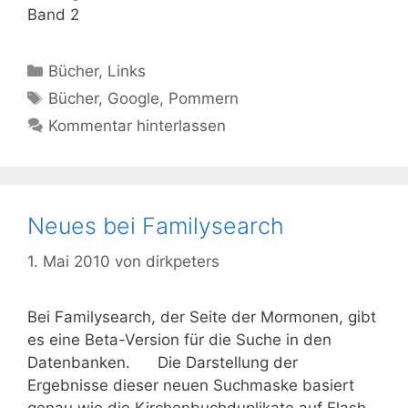
Band 2
Kategorien
Bücher
,
Links
Schlagwörter
Bücher
,
Google
,
Pommern
Kommentar hinterlassen
Neues bei Familysearch
1. Mai 2010
von
dirkpeters
Bei Familysearch, der Seite der Mormonen, gibt
es eine Beta-Version für die Suche in den
Datenbanken. Die Darstellung der
Ergebnisse dieser neuen Suchmaske basiert
genau wie die Kirchenbuchduplikate auf Flash