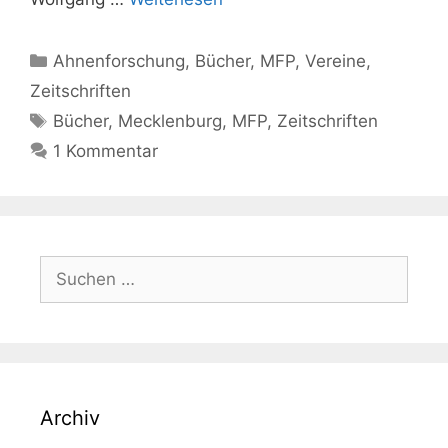
Kategorien
Ahnenforschung
,
Bücher
,
MFP
,
Vereine
,
Zeitschriften
Schlagwörter
Bücher
,
Mecklenburg
,
MFP
,
Zeitschriften
1 Kommentar
Suchen
nach:
Archiv