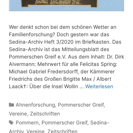
Wer denkt schon bei dem schönen Wetter an
Familienforschung? Doch gestern war das
Sedina-Archiv Heft 3/2020 im Briefkasten. Das
Sedina-Archiv ist das Mitteilungsblatt des
Pommerschen Greif e.V. Aus dem Inhalt: Dr. Dirk
Alvermann: Mehrwert für alle Felicitas Spring:
Michael Gabriel Fredersdorff, der Kämmerer
Friedrichs des Großen Brigitte Max / Albert
Laack†: Über die Insel Wollin …
Weiterlesen
Kategorien
Ahnenforschung
,
Pommerscher Greif
,
Vereine
,
Zeitschriften
Schlagwörter
Pommern
,
Pommerscher Greif
,
Sedina-
Archiv
,
Vereine
,
Zeitschriften