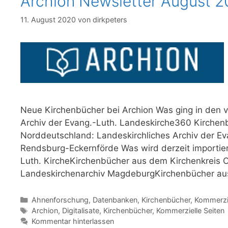
Archion Newsletter August 
11. August 2020
von
dirkpeters
Neue Kirchenbücher bei Archion Was ging in den 
Archiv der Evang.-Luth. Landeskirche360 Kirchen
Norddeutschland: Landeskirchliches Archiv der E
Rendsburg-Eckernförde Was wird derzeit importier
Luth. KircheKirchenbücher aus dem Kirchenkreis 
Landeskirchenarchiv MagdeburgKirchenbücher a
Kategorien
Ahnenforschung
,
Datenbanken
,
Kirchenbücher
,
Kommerzie
Schlagwörter
Archion
,
Digitalisate
,
Kirchenbücher
,
Kommerzielle Seiten
Kommentar hinterlassen