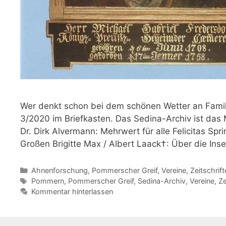
Wer denkt schon bei dem schönen Wetter an Famil
3/2020 im Briefkasten. Das Sedina-Archiv ist das 
Dr. Dirk Alvermann: Mehrwert für alle Felicitas Sp
Großen Brigitte Max / Albert Laack†: Über die Inse
Kategorien
Ahnenforschung
,
Pommerscher Greif
,
Vereine
,
Zeitschrift
Schlagwörter
Pommern
,
Pommerscher Greif
,
Sedina-Archiv
,
Vereine
,
Ze
Kommentar hinterlassen