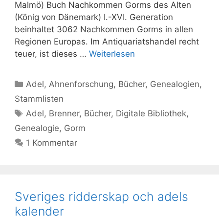
Malmö) Buch Nachkommen Gorms des Alten
(König von Dänemark) I.-XVI. Generation
beinhaltet 3062 Nachkommen Gorms in allen
Regionen Europas. Im Antiquariatshandel recht
teuer, ist dieses …
Weiterlesen
Kategorien
Adel
,
Ahnenforschung
,
Bücher
,
Genealogien
,
Stammlisten
Schlagwörter
Adel
,
Brenner
,
Bücher
,
Digitale Bibliothek
,
Genealogie
,
Gorm
1 Kommentar
Sveriges ridderskap och adels
kalender