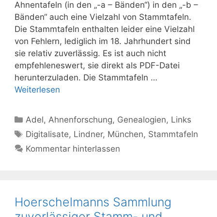
Ahnentafeln (in den „-a – Bänden“) in den „-b –
Bänden“ auch eine Vielzahl von Stammtafeln.
Die Stammtafeln enthalten leider eine Vielzahl
von Fehlern, lediglich im 18. Jahrhundert sind
sie relativ zuverlässig. Es ist auch nicht
empfehleneswert, sie direkt als PDF-Datei
herunterzuladen. Die Stammtafeln …
Weiterlesen
Kategorien
Adel
,
Ahnenforschung
,
Genealogien
,
Links
Schlagwörter
Digitalisate
,
Lindner
,
München
,
Stammtafeln
Kommentar hinterlassen
Hoerschelmanns Sammlung
zuverlässiger Stamm- und