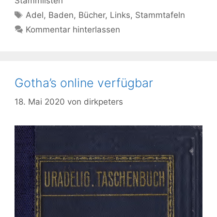
Stammlisten
Schlagwörter
Adel
,
Baden
,
Bücher
,
Links
,
Stammtafeln
Kommentar hinterlassen
Gotha’s online verfügbar
18. Mai 2020
von
dirkpeters