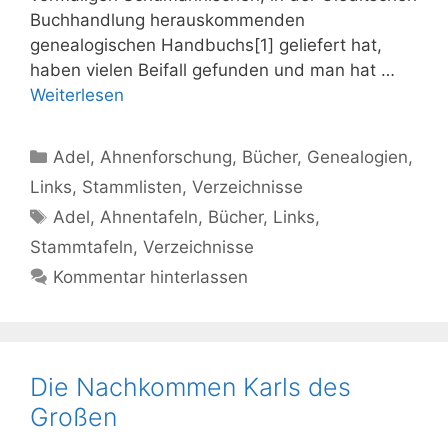
Buchhandlung herauskommenden
genealogischen Handbuchs[1] geliefert hat,
haben vielen Beifall gefunden und man hat …
Weiterlesen
Kategorien
Adel
,
Ahnenforschung
,
Bücher
,
Genealogien
,
Links
,
Stammlisten
,
Verzeichnisse
Schlagwörter
Adel
,
Ahnentafeln
,
Bücher
,
Links
,
Stammtafeln
,
Verzeichnisse
Kommentar hinterlassen
Die Nachkommen Karls des
Großen