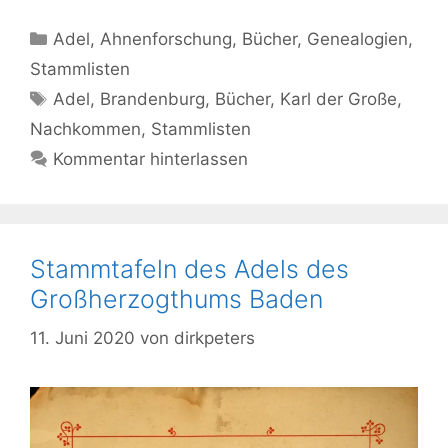
Kategorien
Adel
,
Ahnenforschung
,
Bücher
,
Genealogien
,
Stammlisten
Schlagwörter
Adel
,
Brandenburg
,
Bücher
,
Karl der Große
,
Nachkommen
,
Stammlisten
Kommentar hinterlassen
Stammtafeln des Adels des
Großherzogthums Baden
11. Juni 2020
von
dirkpeters