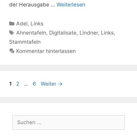
der Herausgabe …
Weiterlesen
Kategorien
Adel
,
Links
Schlagwörter
Ahnentafeln
,
Digitalisate
,
Lindner
,
Links
,
Stammtafeln
Kommentar hinterlassen
Seite
Seite
Seite
1
2
…
6
Weiter
→
Suchen
nach: