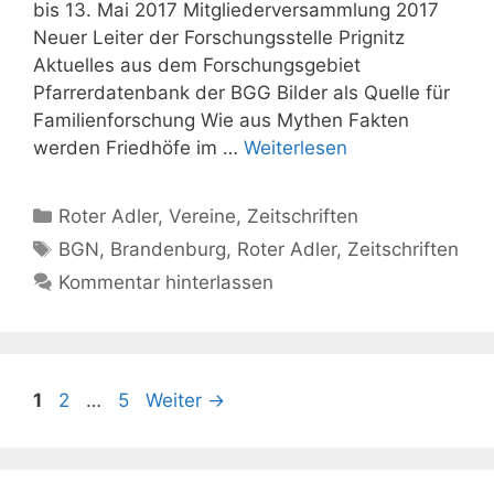
bis 13. Mai 2017 Mitgliederversammlung 2017
Neuer Leiter der Forschungsstelle Prignitz
Aktuelles aus dem Forschungsgebiet
Pfarrerdatenbank der BGG Bilder als Quelle für
Familienforschung Wie aus Mythen Fakten
werden Friedhöfe im …
Weiterlesen
Kategorien
Roter Adler
,
Vereine
,
Zeitschriften
Schlagwörter
BGN
,
Brandenburg
,
Roter Adler
,
Zeitschriften
Kommentar hinterlassen
Seite
Seite
Seite
1
2
…
5
Weiter
→