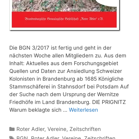
Die BGN 3/2017 ist fertig und geht in der
nächsten Woche allen Mitgliedern zu. Aus dem
Inhalt: Aktuelles aus dem Forschungsgebiet
Quellen und Daten zur Ansiedlung Schweizer
Kolonisten in Brandenburg ab 1685 Königliche
Stammschäferei in Stahnsdorf bei Potsdam Auf
der Suche nach dem Ursprung der Wernitze
Friedhöfe im Land Brandenburg. DIE PRIGNITZ
Warum beklagte sich …
Weiterlesen
Kategorien
Roter Adler
,
Vereine
,
Zeitschriften
Schlagwörter
BGN
,
Roter Adler
,
Vereine
,
Zeitschriften