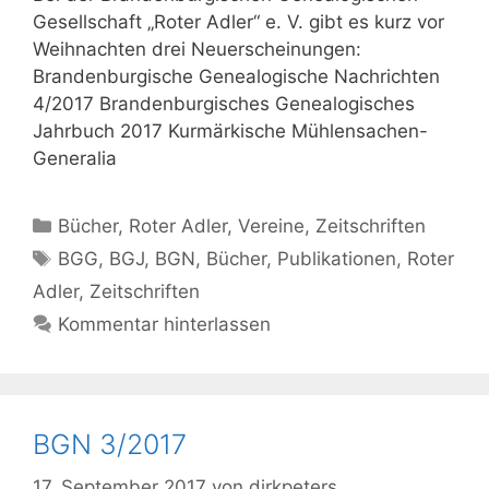
Gesellschaft „Roter Adler“ e. V. gibt es kurz vor
Weihnachten drei Neuerscheinungen:
Brandenburgische Genealogische Nachrichten
4/2017 Brandenburgisches Genealogisches
Jahrbuch 2017 Kurmärkische Mühlensachen-
Generalia
Kategorien
Bücher
,
Roter Adler
,
Vereine
,
Zeitschriften
Schlagwörter
BGG
,
BGJ
,
BGN
,
Bücher
,
Publikationen
,
Roter
Adler
,
Zeitschriften
Kommentar hinterlassen
BGN 3/2017
17. September 2017
von
dirkpeters