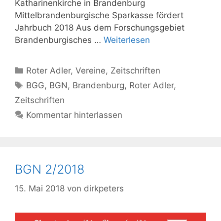
Katharinenkirche in Brandenburg
Mittelbrandenburgische Sparkasse fördert
Jahrbuch 2018 Aus dem Forschungsgebiet
Brandenburgisches …
Weiterlesen
Kategorien
Roter Adler
,
Vereine
,
Zeitschriften
Schlagwörter
BGG
,
BGN
,
Brandenburg
,
Roter Adler
,
Zeitschriften
Kommentar hinterlassen
BGN 2/2018
15. Mai 2018
von
dirkpeters