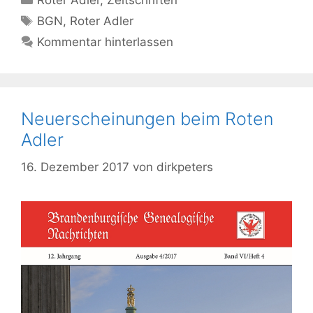
Roter Adler
,
Zeitschriften
Schlagwörter
BGN
,
Roter Adler
Kommentar hinterlassen
Neuerscheinungen beim Roten
Adler
16. Dezember 2017
von
dirkpeters