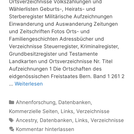
Ortsverzeichnisse Volkszählungen und
Wählerlisten Geburts-, Heirats- und
Sterberegister Militärische Aufzeichnungen
Einwanderung und Auswanderung Zeitungen
und Zeitschriften Fotos Orts- und
Familiengeschichten Adressbücher und
Verzeichnisse Steuerregister, Kriminalregister,
Grundbesitzregister und Testamente
Landkarten und Ortsverzeichnisse Nr. Titel
Aufzeichnungen 1 Die Ortschaften des
eidgenössischen Freistaates Bern. Band 1 261 2
…
Weiterlesen
Kategorien
Ahnenforschung
,
Datenbanken
,
Kommerzielle Seiten
,
Links
,
Verzeichnisse
Schlagwörter
Ancestry
,
Datenbanken
,
Links
,
Verzeichnisse
Kommentar hinterlassen