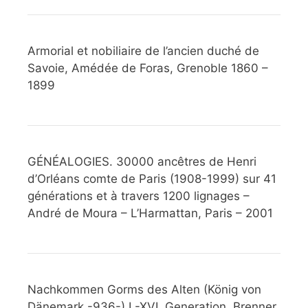
Armorial et nobiliaire de l’ancien duché de
Savoie, Amédée de Foras, Grenoble 1860 –
1899
GÉNÉALOGIES. 30000 ancêtres de Henri
d’Orléans comte de Paris (1908-1999) sur 41
générations et à travers 1200 lignages –
André de Moura – L’Harmattan, Paris – 2001
Nachkommen Gorms des Alten (König von
Dänemark -936-) I.-XVI. Generation, Brenner,