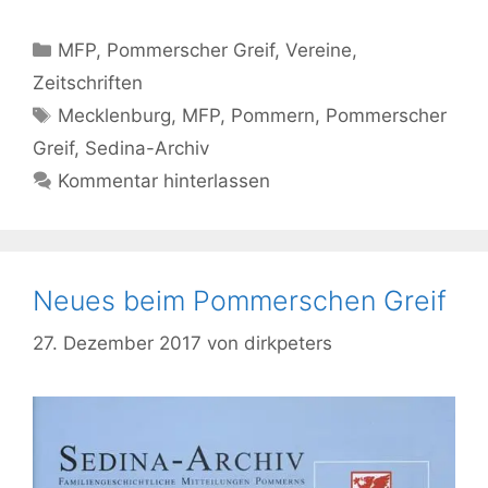
Kategorien
MFP
,
Pommerscher Greif
,
Vereine
,
Zeitschriften
Schlagwörter
Mecklenburg
,
MFP
,
Pommern
,
Pommerscher
Greif
,
Sedina-Archiv
Kommentar hinterlassen
Neues beim Pommerschen Greif
27. Dezember 2017
von
dirkpeters