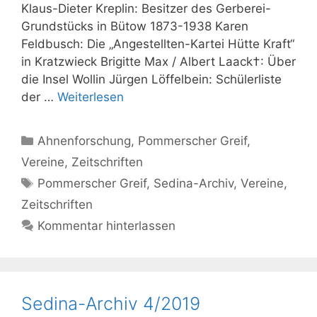
Klaus-Dieter Kreplin: Besitzer des Gerberei-
Grundstücks in Bütow 1873-1938 Karen
Feldbusch: Die „Angestellten-Kartei Hütte Kraft“
in Kratzwieck Brigitte Max / Albert Laack†: Über
die Insel Wollin Jürgen Löffelbein: Schülerliste
der …
Weiterlesen
Kategorien
Ahnenforschung
,
Pommerscher Greif
,
Vereine
,
Zeitschriften
Schlagwörter
Pommerscher Greif
,
Sedina-Archiv
,
Vereine
,
Zeitschriften
Kommentar hinterlassen
Sedina-Archiv 4/2019