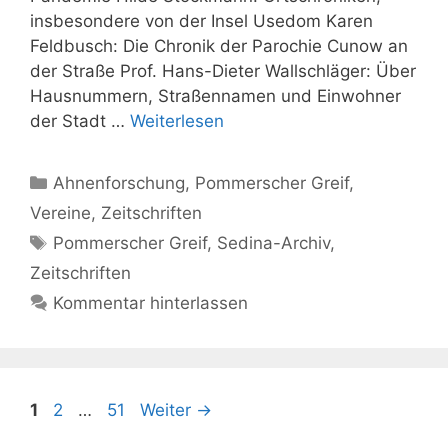
insbesondere von der Insel Usedom Karen
Feldbusch: Die Chronik der Parochie Cunow an
der Straße Prof. Hans-Dieter Wallschläger: Über
Hausnummern, Straßennamen und Einwohner
der Stadt …
Weiterlesen
Kategorien
Ahnenforschung
,
Pommerscher Greif
,
Vereine
,
Zeitschriften
Schlagwörter
Pommerscher Greif
,
Sedina-Archiv
,
Zeitschriften
Kommentar hinterlassen
Seite
Seite
Seite
1
2
…
51
Weiter
→