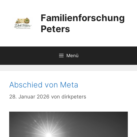
Zum
Inhalt
Familienforschung
springen
Peters
Menü
Abschied von Meta
28. Januar 2026
von
dirkpeters