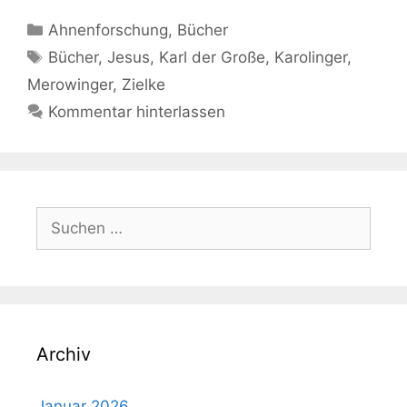
Kategorien
Ahnenforschung
,
Bücher
Schlagwörter
Bücher
,
Jesus
,
Karl der Große
,
Karolinger
,
Merowinger
,
Zielke
Kommentar hinterlassen
Suchen
nach:
Archiv
Januar 2026