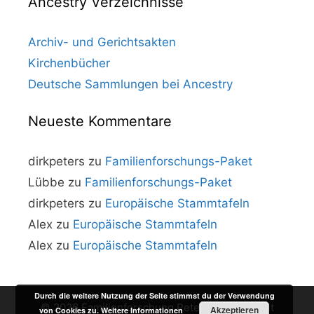
Ancestry Verzeichnisse
Archiv- und Gerichtsakten
Kirchenbücher
Deutsche Sammlungen bei Ancestry
Neueste Kommentare
dirkpeters
zu
Familienforschungs-Paket
Lübbe
zu
Familienforschungs-Paket
dirkpeters
zu
Europäische Stammtafeln
Alex
zu
Europäische Stammtafeln
Alex
zu
Europäische Stammtafeln
Durch die weitere Nutzung der Seite stimmst du der Verwendung
© 2026 Familienforschung Peters
• Erstellt mit
Akzeptieren
von Cookies zu.
Weitere Informationen