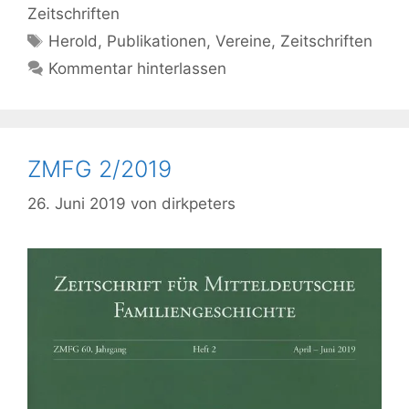
Zeitschriften
Schlagwörter
Herold
,
Publikationen
,
Vereine
,
Zeitschriften
Kommentar hinterlassen
ZMFG 2/2019
26. Juni 2019
von
dirkpeters