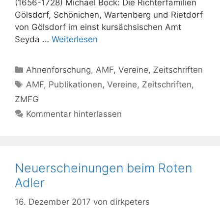
(1656-1728) Michael Bock: Die Richterfamilien
Gölsdorf, Schönichen, Wartenberg und Rietdorf
von Gölsdorf im einst kursächsischen Amt
Seyda …
Weiterlesen
Kategorien
Ahnenforschung
,
AMF
,
Vereine
,
Zeitschriften
Schlagwörter
AMF
,
Publikationen
,
Vereine
,
Zeitschriften
,
ZMFG
Kommentar hinterlassen
Neuerscheinungen beim Roten
Adler
16. Dezember 2017
von
dirkpeters