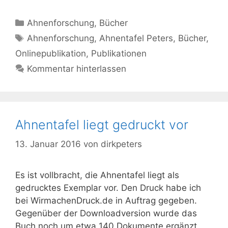
Kategorien
Ahnenforschung
,
Bücher
Schlagwörter
Ahnenforschung
,
Ahnentafel Peters
,
Bücher
,
Onlinepublikation
,
Publikationen
Kommentar hinterlassen
Ahnentafel liegt gedruckt vor
13. Januar 2016
von
dirkpeters
Es ist vollbracht, die Ahnentafel liegt als
gedrucktes Exemplar vor. Den Druck habe ich
bei WirmachenDruck.de in Auftrag gegeben.
Gegenüber der Downloadversion wurde das
Buch noch um etwa 140 Dokumente ergänzt.