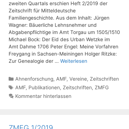
zweiten Quartals erschien Heft 2/2019 der
Zeitschrift für Mitteldeutsche
Familiengeschichte. Aus dem Inhalt: Jürgen
Wagner: Bäuerliche Lehnsnehmer und
Abgabenpflichtige im Amt Torgau um 1505/1510
Michael Bock: Der Eid des Urban Wetzke im
Amt Dahme 1706 Peter Engel: Meine Vorfahren
Freygang in Sachsen-Meiningen Holger Ritzke:
Zur Genealogie der …
Weiterlesen
Kategorien
Ahnenforschung
,
AMF
,
Vereine
,
Zeitschriften
Schlagwörter
AMF
,
Publikationen
,
Zeitschriften
,
ZMFG
Kommentar hinterlassen
ZMFG 1/2019