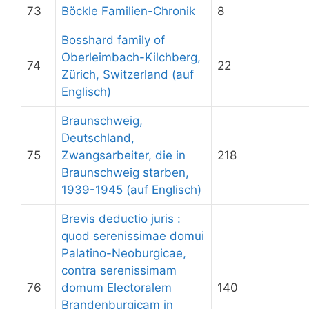
73
Böckle Familien-Chronik
8
Bosshard family of
Oberleimbach-Kilchberg,
74
22
Zürich, Switzerland (auf
Englisch)
Braunschweig,
Deutschland,
75
Zwangsarbeiter, die in
218
Braunschweig starben,
1939-1945 (auf Englisch)
Brevis deductio juris :
quod serenissimae domui
Palatino-Neoburgicae,
contra serenissimam
76
domum Electoralem
140
Brandenburgicam in