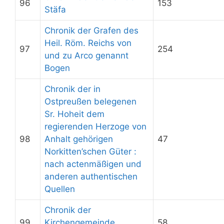
96
153
Stäfa
Chronik der Grafen des
Heil. Röm. Reichs von
97
254
und zu Arco genannt
Bogen
Chronik der in
Ostpreußen belegenen
Sr. Hoheit dem
regierenden Herzoge von
98
Anhalt gehörigen
47
Norkitten’schen Güter :
nach actenmäßigen und
anderen authentischen
Quellen
Chronik der
99
Kirchengemeinde
58