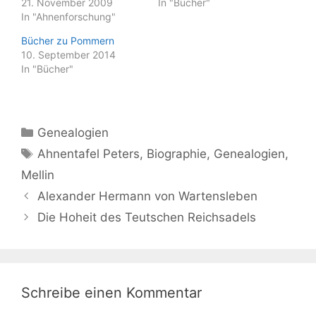
21. November 2009
In "Bücher"
In "Ahnenforschung"
Bücher zu Pommern
10. September 2014
In "Bücher"
Kategorien
Genealogien
Schlagwörter
Ahnentafel Peters
,
Biographie
,
Genealogien
,
Mellin
Alexander Hermann von Wartensleben
Die Hoheit des Teutschen Reichsadels
Schreibe einen Kommentar