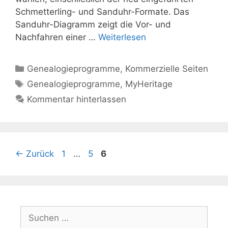
Schmetterling- und Sanduhr-Formate. Das
Sanduhr-Diagramm zeigt die Vor- und
Nachfahren einer …
Weiterlesen
Kategorien
Genealogieprogramme
,
Kommerzielle Seiten
Schlagwörter
Genealogieprogramme
,
MyHeritage
Kommentar hinterlassen
Seite
Seite
Seite
←
Zurück
1
…
5
6
Suchen
nach: