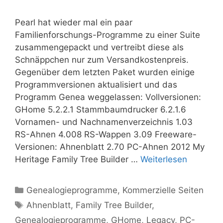
Pearl hat wieder mal ein paar
Familienforschungs-Programme zu einer Suite
zusammengepackt und vertreibt diese als
Schnäppchen nur zum Versandkostenpreis.
Gegenüber dem letzten Paket wurden einige
Programmversionen aktualisiert und das
Programm Genea weggelassen: Vollversionen:
GHome 5.2.2.1 Stammbaumdrucker 6.2.1.6
Vornamen- und Nachnamenverzeichnis 1.03
RS-Ahnen 4.008 RS-Wappen 3.09 Freeware-
Versionen: Ahnenblatt 2.70 PC-Ahnen 2012 My
Heritage Family Tree Builder …
Weiterlesen
Kategorien
Genealogieprogramme
,
Kommerzielle Seiten
Schlagwörter
Ahnenblatt
,
Family Tree Builder
,
Genealogieprogramme
,
GHome
,
Legacy
,
PC-