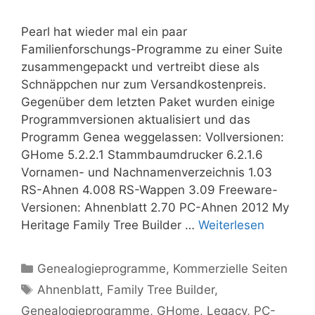
Pearl hat wieder mal ein paar
Familienforschungs-Programme zu einer Suite
zusammengepackt und vertreibt diese als
Schnäppchen nur zum Versandkostenpreis.
Gegenüber dem letzten Paket wurden einige
Programmversionen aktualisiert und das
Programm Genea weggelassen: Vollversionen:
GHome 5.2.2.1 Stammbaumdrucker 6.2.1.6
Vornamen- und Nachnamenverzeichnis 1.03
RS-Ahnen 4.008 RS-Wappen 3.09 Freeware-
Versionen: Ahnenblatt 2.70 PC-Ahnen 2012 My
Heritage Family Tree Builder …
Weiterlesen
Kategorien
Genealogieprogramme
,
Kommerzielle Seiten
Schlagwörter
Ahnenblatt
,
Family Tree Builder
,
Genealogieprogramme
,
GHome
,
Legacy
,
PC-