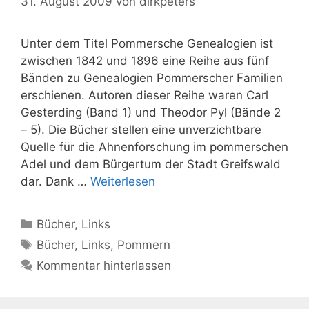
31. August 2009
von
dirkpeters
Unter dem Titel Pommersche Genealogien ist
zwischen 1842 und 1896 eine Reihe aus fünf
Bänden zu Genealogien Pommerscher Familien
erschienen. Autoren dieser Reihe waren Carl
Gesterding (Band 1) und Theodor Pyl (Bände 2
– 5). Die Bücher stellen eine unverzichtbare
Quelle für die Ahnenforschung im pommerschen
Adel und dem Bürgertum der Stadt Greifswald
dar. Dank …
Weiterlesen
Kategorien
Bücher
,
Links
Schlagwörter
Bücher
,
Links
,
Pommern
Kommentar hinterlassen