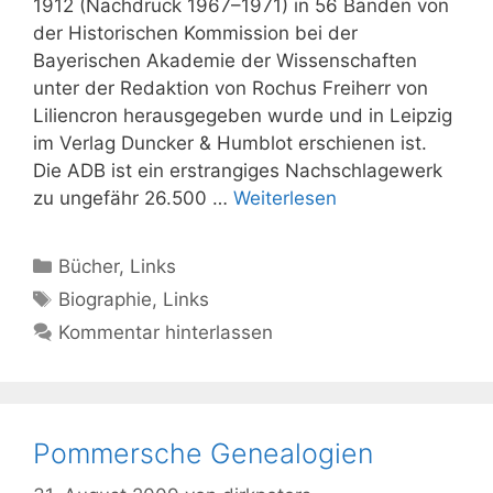
1912 (Nachdruck 1967–1971) in 56 Bänden von
der Historischen Kommission bei der
Bayerischen Akademie der Wissenschaften
unter der Redaktion von Rochus Freiherr von
Liliencron herausgegeben wurde und in Leipzig
im Verlag Duncker & Humblot erschienen ist.
Die ADB ist ein erstrangiges Nachschlagewerk
zu ungefähr 26.500 …
Weiterlesen
Kategorien
Bücher
,
Links
Schlagwörter
Biographie
,
Links
Kommentar hinterlassen
Pommersche Genealogien