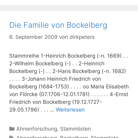
Die Familie von Bockelberg
6. September 2009
von
dirkpeters
Stammreihe 1-Heinrich Bockelberg (-n. 1669) . .
2-Wilhelm Bockelberg (-) . . 2-Heinrich
Bockelberg (-) . . 2-Hans Bockelberg (-n. 1682)
. . . . 3-Johann Heinrich Friedrich von
Bockelberg (1684-1753) . . . . oo Maria Elisabeth
von Flörcke (07.1706-12.01.1781) . . . . . . 4-Ernst
Friedrich von Bockelberg (19.12.1727-
29.05.1796) . . . …
Weiterlesen
Kategorien
Ahnenforschung
,
Stammlisten
Schlagwörter
Ahnenforschung
,
Bockelberg
,
Stammliste