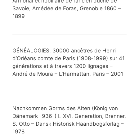
Armorial et nobiliaire de l’ancien duché de
Savoie, Amédée de Foras, Grenoble 1860 –
1899
GÉNÉALOGIES. 30000 ancêtres de Henri
d’Orléans comte de Paris (1908-1999) sur 41
générations et à travers 1200 lignages –
André de Moura – L’Harmattan, Paris – 2001
Nachkommen Gorms des Alten (König von
Dänemark -936-) I.-XVI. Generation, Brenner,
S. Otto – Dansk Historisk Haandbogsforlag –
1978