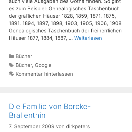
auch viele Ausgaben des Gotha finden. So gibt
es zum Beispiel: Genealogisches Taschenbuch
‎der gräflichen Häuser 1828, 1859, 1871, 1875,
1891, 1894, 1897, 1898, 1903, 1905, 1906, 1908
Genealogisches Taschenbuch ‎der freiherrlichen
Häuser 1877, 1884, 1887, …
Weiterlesen
Kategorien
Bücher
Schlagwörter
Bücher
,
Google
Kommentar hinterlassen
Die Familie von Borcke-
Brallenthin
7. September 2009
von
dirkpeters