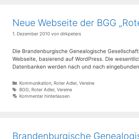
Neue Webseite der BGG „Rote
1. Dezember 2010
von
dirkpeters
Die Brandenburgische Genealogische Gesellschaft „R
Webseite, basierend auf WordPress. Die wesentlic
Datenbanken werden nach und nach eingebunden
Kategorien
Kommunikation
,
Roter Adler
,
Vereine
Schlagwörter
BGG
,
Roter Adler
,
Vereine
Kommentar hinterlassen
Brandenburgische Genealogi