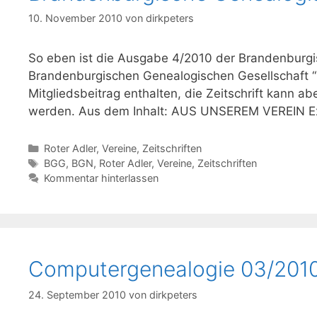
10. November 2010
von
dirkpeters
So eben ist die Ausgabe 4/2010 der Brandenburgis
Brandenburgischen Genealogischen Gesellschaft “R
Mitgliedsbeitrag enthalten, die Zeitschrift kann a
werden. Aus dem Inhalt: AUS UNSEREM VEREIN Ex
Kategorien
Roter Adler
,
Vereine
,
Zeitschriften
Schlagwörter
BGG
,
BGN
,
Roter Adler
,
Vereine
,
Zeitschriften
Kommentar hinterlassen
Computergenealogie 03/2010
24. September 2010
von
dirkpeters