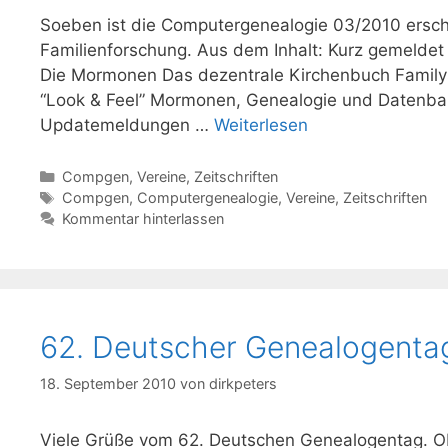
Soeben ist die Computergenealogie 03/2010 ersc
Familienforschung. Aus dem Inhalt: Kurz gemeldet
Die Mormonen Das dezentrale Kirchenbuch Familys
“Look & Feel” Mormonen, Genealogie und Datenban
Updatemeldungen …
Weiterlesen
Kategorien
Compgen
,
Vereine
,
Zeitschriften
Schlagwörter
Compgen
,
Computergenealogie
,
Vereine
,
Zeitschriften
Kommentar hinterlassen
62. Deutscher Genealogenta
18. September 2010
von
dirkpeters
Viele Grüße vom 62. Deutschen Genealogentag. Obw