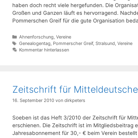
haben doch recht viele hergefunden. Die Organisat
Großen und Ganzen läuft es hervorragend. Nachd
Pommerschen Greif für die gute Organisation bed
Kategorien
Ahnenforschung
,
Vereine
Schlagwörter
Genealogentag
,
Pommerscher Greif
,
Stralsund
,
Vereine
Kommentar hinterlassen
Zeitschrift für Mitteldeutsc
16. September 2010
von
dirkpeters
Soeben ist das Heft 3/2010 der Zeitschrift für Mit
erschienen. Die Zeitschrift ist im Mitgliedsbeitrag 
Jahresabonnement für 30,- € beim Verein bestell