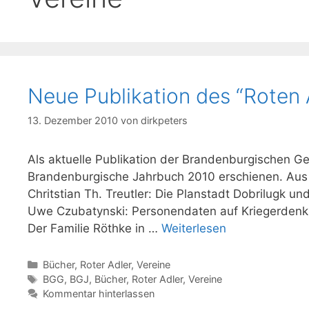
Neue Publikation des “Roten 
13. Dezember 2010
von
dirkpeters
Als aktuelle Publikation der Brandenburgischen Gen
Brandenburgische Jahrbuch 2010 erschienen. Aus
Chritstian Th. Treutler: Die Planstadt Dobrilugk u
Uwe Czubatynski: Personendaten auf Kriegerdenkmä
Der Familie Röthke in …
Weiterlesen
Kategorien
Bücher
,
Roter Adler
,
Vereine
Schlagwörter
BGG
,
BGJ
,
Bücher
,
Roter Adler
,
Vereine
Kommentar hinterlassen