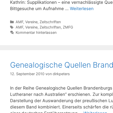
Kathrin: Supplikationen – eine vernachlässigte Qu
Bittgesuche um Aufnahme …
Weiterlesen
Kategorien
AMF
,
Vereine
,
Zeitschriften
Schlagwörter
AMF
,
Vereine
,
Zeitschriften
,
ZMFG
Kommentar hinterlassen
Genealogische Quellen Bran
12. September 2010
von
dirkpeters
In der Reihe Genealogische Quellen Brandenburgs 
Lutheraner nach Australien” erschienen. Zur kompl
Darstellung der Auswanderung der preußischen Lu
diesem Band kombiniert. Einerseits schärfen die