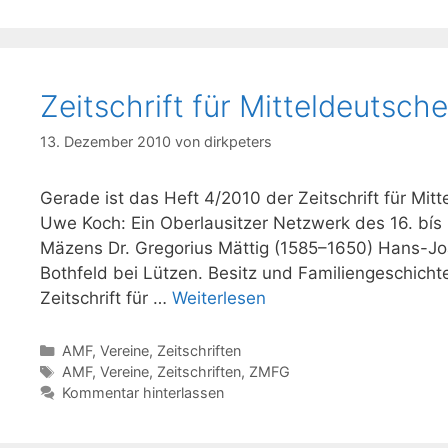
Zeitschrift für Mitteldeutsch
13. Dezember 2010
von
dirkpeters
Gerade ist das Heft 4/2010 der Zeitschrift für Mit
Uwe Koch: Ein Oberlausitzer Netzwerk des 16. bís
Mäzens Dr. Gregorius Mättig (1585–1650) Hans-Jo
Bothfeld bei Lützen. Besitz und Familiengeschicht
Zeitschrift für …
Weiterlesen
Kategorien
AMF
,
Vereine
,
Zeitschriften
Schlagwörter
AMF
,
Vereine
,
Zeitschriften
,
ZMFG
Kommentar hinterlassen