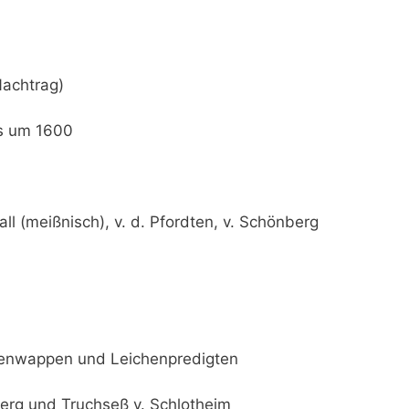
Nachtrag)
is um 1600
all (meißnisch), v. d. Pfordten, v. Schönberg
Ahnenwappen und Leichenpredigten
önberg und Truchseß v. Schlotheim