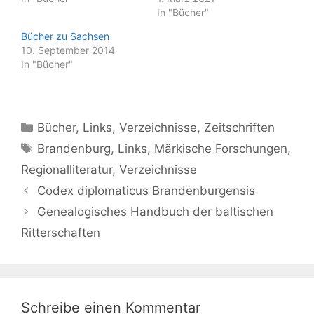
In "Bücher"
Bücher zu Sachsen
10. September 2014
In "Bücher"
Kategorien
Bücher
,
Links
,
Verzeichnisse
,
Zeitschriften
Schlagwörter
Brandenburg
,
Links
,
Märkische Forschungen
,
Regionalliteratur
,
Verzeichnisse
Codex diplomaticus Brandenburgensis
Genealogisches Handbuch der baltischen
Ritterschaften
Schreibe einen Kommentar